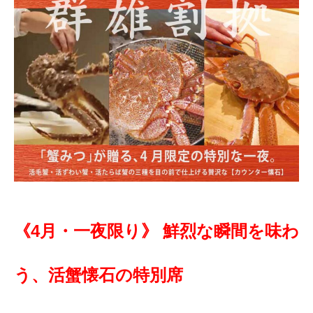
《4月・一夜限り》 鮮烈な瞬間を味わ
う、活蟹懐石の特別席