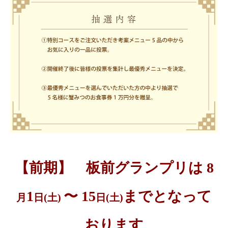
【前期】 板前グランプリは 8
1
〜 15
までとなって
月
日(土)
日(土)
おります