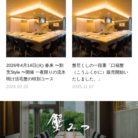
2026年4月14日(火) 春来 〜割
蟹尽くしの一段重「口福蟹
烹Style 〜開催 一夜限りの流氷
（こうふくかに）販売開始い
明け活毛蟹の特別コース
たしました。」
2026.02.20
2025.11.07